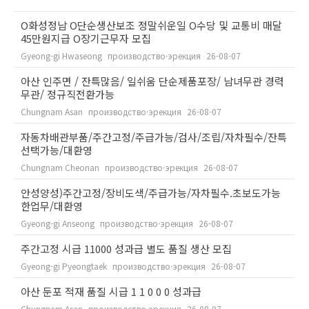
O화성정남 O단순생산보조 정말쉬운일 O수당 및 교통비 매달
45만원지급 O장기근무자 모집
Gyeong-gi Hwaseong
производство·эрекция
26-08-07
아산 인주면 / 잔특많음/ 일쉬움 단순제품포장/ 남녀무관 경력
무관/ 정규직전환가능
Chungnam Asan
производство·эрекция
26-08-07
자동차배관부품/주간고정/주급가능/검사/조립/자차필수/잔특
선택가능/대환영
Chungnam Cheonan
производство·эрекция
26-08-07
안성양성)주간고정/장비도색/주급가능/자차필수.초보도가능
한업무/대환영
Gyeong-gi Anseong
производство·эрекция
26-08-07
주간고정 시급 11000 성과급 별도 품질 생산 모집
Gyeong-gi Pyeongtaek
производство·эрекция
26-08-07
아산 둔포 적재 품질 시급 1 1 0 0 0 성과급
Chungnam Asan
производство·эрекция
26-08-07