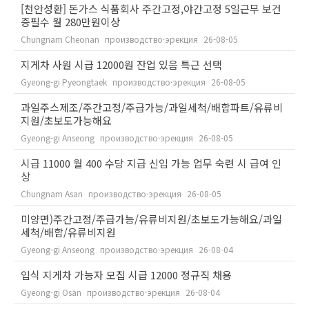
[천안성환] 돈가스 식품회사 주간고정,야간고정 5일근무 보건
증필수 월 280만원이상
Chungnam Cheonan
производство·эрекция
26-08-05
지게차 사원 시급 12000원 잔업 있음 특근 선택
Gyeong-gi Pyeongtaek
производство·эрекция
26-08-05
과일주스제조/주간고정/주급가능/과일세척/배합파트/유류비
지원/초보도가능해요
Gyeong-gi Anseong
производство·эрекция
26-08-05
시급 11000 월 400 수당 지급 신입 가능 업무 숙련 시 급여 인
상
Chungnam Asan
производство·эрекция
26-08-05
미양면)주간고정/주급가능/유류비지원/초보도가능해요/과일
세척/배합/유류비지원
Gyeong-gi Anseong
производство·эрекция
26-08-04
입식 지게차 가능자 모집 시급 12000 정규직 채용
Gyeong-gi Osan
производство·эрекция
26-08-04