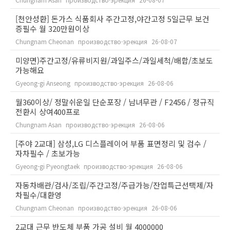
[천안성환] 돈가스 식품회사 주간고정,야간고정 5일근무 보건
증필수 월 320만원이상
Chungnam Cheonan
производство·эрекция
26-08-07
미양면)주간고정/유류비지원/과일주스/과일세척/배합/초보도
가능해요
Gyeong-gi Anseong
производство·эрекция
26-08-06
월360이상/ 정말쉬운일 단순포장 / 남녀무관 / F2456 / 정규직
전환시 상여400프로
Chungnam Asan
производство·эрекция
26-08-06
[주야 2교대] 삼성,LG 디스플레이어 부품 표면정리 및 검수 /
자차필수 / 초보가능
Gyeong-gi Pyeongtaek
производство·эрекция
26-08-06
자동차배관/검사/조립/주간고정/주급가능/잔업특근선택제/자
차필수/대환영
Chungnam Cheonan
производство·эрекция
26-08-06
2교대 근무 반도체 부품 가공 설비 월 4000000