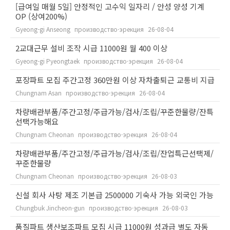
[급여일 매월 5일] 안정적인 고수익 일자리 / 안성 양성 기계
OP (상여200%)
Gyeong-gi Anseong
производство·эрекция
26-08-04
2교대근무 설비 조작 시급 11000원 월 400 이상
Gyeong-gi Pyeongtaek
производство·эрекция
26-08-04
포장파트 모집 주간고정 360만원 이상 자차출퇴근 교통비 지급
Chungnam Asan
производство·эрекция
26-08-04
차량배관부품/주간고정/주급가능/검사/조립/꾸준한물량/잔특
선택가능해요
Chungnam Cheonan
производство·эрекция
26-08-04
차량배관부품/주간고정/주급가능/검사/조립/잔업특근선택제/
꾸준한물량
Chungnam Cheonan
производство·эрекция
26-08-03
신설 회사 사탕 제조 기본급 2500000 기숙사 가능 외국인 가능
Chungbuk Jincheon-gun
производство·эрекция
26-08-03
품질파트 생산보조파트 모집 시급 11000원 성과급 별도 자동