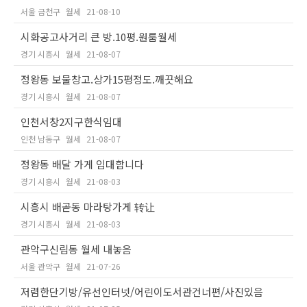
서울 금천구
월세
21-08-10
시화공고사거리 큰 방.10평.원룸월세
경기 시흥시
월세
21-08-07
정왕동 보물창고.상가15평정도.깨끗해요
경기 시흥시
월세
21-08-07
인천서창2지구한식임대
인천 남동구
월세
21-08-07
정왕동 배달 가게 임대합니다
경기 시흥시
월세
21-08-03
시흥시 배곧동 마라탕가게 转让
경기 시흥시
월세
21-08-03
관악구신림동 월세 내놓음
서울 관악구
월세
21-07-26
저렴한단기방/유선인터넷/어린이도서관건너편/사진있음