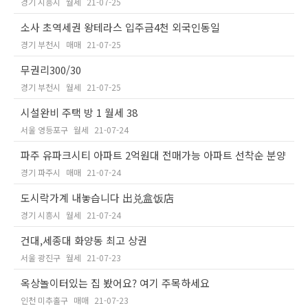
경기 시흥시
월세
21-07-25
소사 초역세권 왕테라스 입주금4천 외국인동일
경기 부천시
매매
21-07-25
무권리300/30
경기 부천시
월세
21-07-25
시설완비 주택 방 1 월세 38
서울 영등포구
월세
21-07-24
파주 유파크시티 아파트 2억원대 전매가능 아파트 선착순 분양
경기 파주시
매매
21-07-24
도시락가계 내놓습니다 出兑盒饭店
경기 시흥시
월세
21-07-24
건대,세종대 화양동 최고 상권
서울 광진구
월세
21-07-23
옥상놀이터있는 집 봤어요? 여기 주목하세요
인천 미추홀구
매매
21-07-23