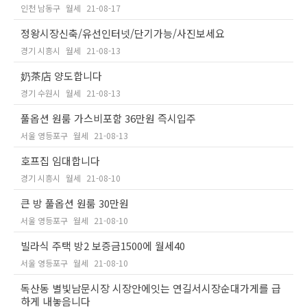
인천 남동구
월세
21-08-17
정왕시장신축/유선인터넷/단기가능/사진보세요
경기 시흥시
월세
21-08-13
奶茶店 양도합니다
경기 수원시
월세
21-08-13
풀옵션 원룸 가스비포함 36만원 즉시입주
서울 영등포구
월세
21-08-13
호프집 임대합니다
경기 시흥시
월세
21-08-10
큰 방 풀옵션 원룸 30만원
서울 영등포구
월세
21-08-10
빌라식 주택 방2 보증금1500에 월세40
서울 영등포구
월세
21-08-10
독산동 별빛남문시장 시장안에잇는 연길서시장순대가게를 급
하게 내놓음니다