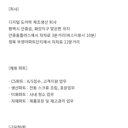
[회사]
디지털 도어락 제조생산 회사
평택시 안중읍, 화양지구 맞은편 위치
안중홈플러스에서 자차로 3분거리(버스이용시 10분)
청북 부영아파트단지에서 자차로 12분거리
[채용 파트]
- CS파트 : A/S접수, 고객지원 업무
- 생산파트 : 전동 스크류 조립, 포장업무
- 미화파트 : 사내 청소 업무
- 자재파트 : 제품포장 및 재고관리 업무
[근무형태]