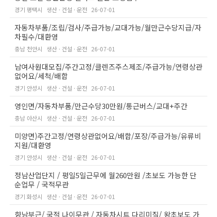
경기 평택시
생산 · 건설 · 운전
26-07-01
자동차부품/조립/검사/주급가능/교대가능/월만근수당지급/자
차필수/대환영
충남 천안시
생산 · 건설 · 운전
26-07-01
남여사원대모집/주간고정/클렌즈주스제조/주급가능/연령상관
없어요/세척/배합
경기 안성시
생산 · 건설 · 운전
26-07-01
영인면/자동차부품/만근수당30만원/통근버스/교대+주간
충남 아산시
생산 · 건설 · 운전
26-07-01
미양면)주간고정/연령상관없어요/배합/포장/주급가능/유류비
지원/대환영
경기 안성시
생산 · 건설 · 운전
26-07-01
정남산업단지 / 평일5일근무에 월260만원 /초보도 가능한 단
순업무 / 국적무관
경기 화성시
생산 · 건설 · 운전
26-07-01
향남부근/ 국적 나이무관 / 자동차시트 다리미질/ 왕초보도 가