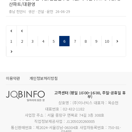
산파트/대환영
충남 천안시
생산 · 건설 · 운전
26-06-29
1
2
3
4
5
6
7
8
9
10
이용약관
개인정보처리방침
고객센터 (평일 10:00~16:00, 주말·공휴일 휴
무)
상호명 : (주)이너빅스 대표자 : 옥승현
대표번호 : 02-432-1182
사업장 주소 : 서울 중랑구 면목로 74길 3층 308호
직업정보제공사업 : J1205020260005
통신판매번호 : 제2024-서울강남-06304호 사업자등록번호 : 750-81-
03488