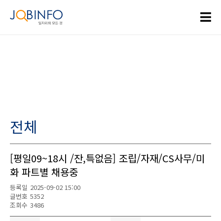
전체
[평일09~18시 /잔,특없음] 조립/자재/CS사무/미
화 파트별 채용중
등록일
2025-09-02 15:00
글번호
5352
조회수
3486