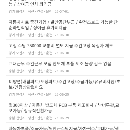
능 / 상여금 연차 퇴직금
경기 화성시
생산 · 건설 · 운전
26-07-01
자동차시트 중견기업 / 발안공단부근 / 완전초보도 가능한 단
순라인작업 / 상여금 휴가비지급
경기 화성시
생산 · 건설 · 운전
26-06-30
고정 수당 350000 교통비 별도 지급 주간고정 목상자 제조
경기 오산시
생산 · 건설 · 운전
26-06-30
교대근무 주간근무 모집 반도체 부품 제조 물량 감소 없음
충남 천안시
생산 · 건설 · 운전
26-06-30
미양면)배합파트/포장파트/주간고정/주급가능/유류비지원/초
보/연령상관없어요
경기 안성시
생산 · 건설 · 운전
26-06-29
월300이상 / 자동차 반도체 PCB 부품 제조회사 / 남녀무관,교
포가능/ 정규직전환가능
충남 천안시
생산 · 건설 · 운전
26-06-29
자동차부품/주급가능/월만근수당지급/자차필수/교대가능/생