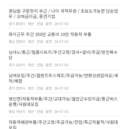
향남읍 구문천리 부근 / 나이 국적무관 / 초보도가능한 단순업
무 / 상여금지급, 중견기업
경기 화성시
생산 · 건설 · 운전
26-07-03
좌식근무 주간 350만 교통비 10만 자동차 부품
충남 천안시
생산 · 건설 · 운전
26-07-03
남사ic/통근/필름시트지/주간고정/검사+설비/주급/방진복수
당
경기 오산시
생산 · 건설 · 운전
26-07-03
남여모집/주간/클렌즈주스제조/주급가능/연령상관없어요/세
척/배합
경기 안성시
생산 · 건설 · 운전
26-07-03
영인면)자동차부품/주간/교대가능/월만근수당지급/통근버스
운행/사원대모집
충남 아산시
생산 · 건설 · 운전
26-07-03
자동차배관부품/주간고정/주급가능/잔업/특근자율적/사원대
모집