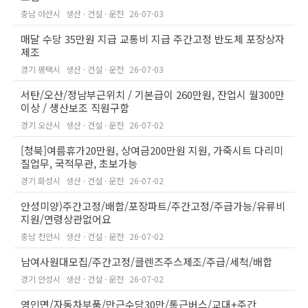
충남 아산시
생산 · 건설 · 운전
26-07-03
매달 수당 35만원 지급 교통비 지급 주간고정 반도체 포장상자
제조
경기 평택시
생산 · 건설 · 운전
26-07-03
서탄/오산/정남부근위치 / 기본급이 260만원, 잔업시 월300만
이상 / 생산보조 직원구함
경기 오산시
생산 · 건설 · 운전
26-07-02
[청북]여름휴가20만원, 상여금200만원 지원, 가죽시트 다리미
질업무, 국적무관, 초보가능
경기 화성시
생산 · 건설 · 운전
26-07-02
안성미양)주간고정/배합/포장파트/주간고정/주급가능/유류비
지원/연령상관없어요
충남 천안시
생산 · 건설 · 운전
26-07-02
남여사원대모집/주간고정/클렌즈주스제조/주급/세척/배합
경기 안성시
생산 · 건설 · 운전
26-07-02
영인면/자동차부품/만근수당30만/통근버스/교대+주간