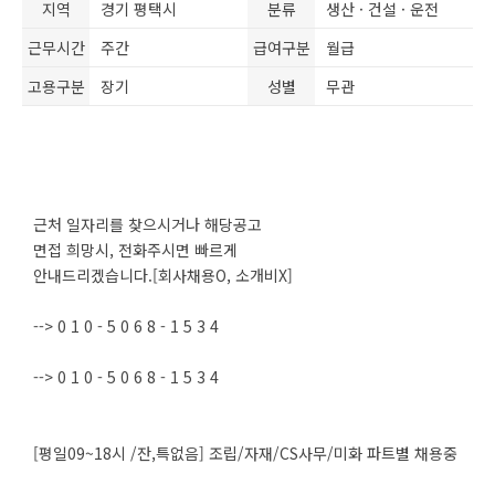
지역
경기 평택시
분류
생산 · 건설 · 운전
근무시간
주간
급여구분
월급
고용구분
장기
성별
무관
근처 일자리를 찾으시거나 해당공고
면접 희망시, 전화주시면 빠르게
안내드리겠습니다.[회사채용O, 소개비X]
--> 0 1 0 - 5 0 6 8 - 1 5 3 4
--> 0 1 0 - 5 0 6 8 - 1 5 3 4
[평일09~18시 /잔,특없음] 조립/자재/CS사무/미화 파트별 채용중