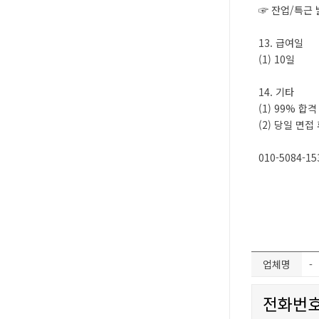
☞ 잔업/특근 
13. 급여일
(1) 10일
14. 기타
(1) 99% 합
(2) 당일 면접
010-5084-15
업체명
-
전화번호