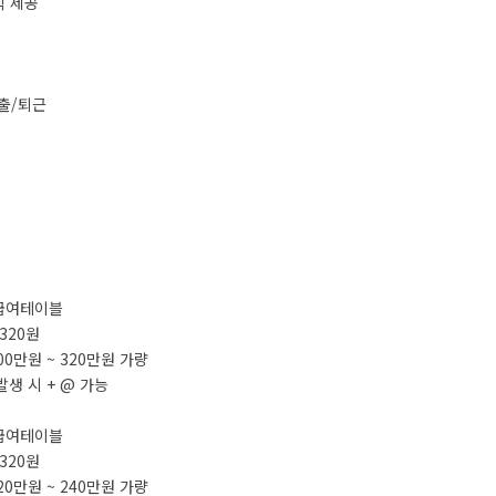
2식 제공
 출/퇴근
) 급여테이블
0,320원
300만원 ~ 320만원 가량
발생 시 + @ 가능
) 급여테이블
0,320원
220만원 ~ 240만원 가량