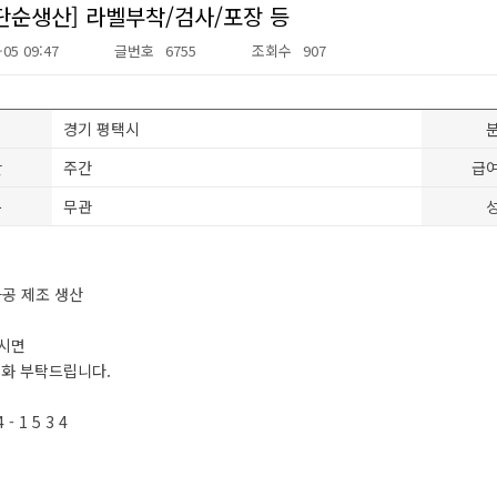
단순생산] 라벨부착/검사/포장 등
-05 09:47
글번호
6755
조회수
907
경기 평택시
간
주간
급
분
무관
가공 제조 생산
시면
전화 부탁드립니다.
4 - 1 5 3 4