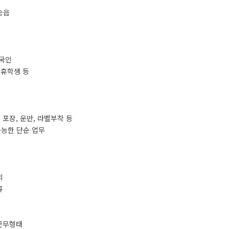
포승읍
내국인
, 휴학생 등
사, 포장, 운반, 라벨부착 등
가능한 단순 업무
의
류
 근무형태