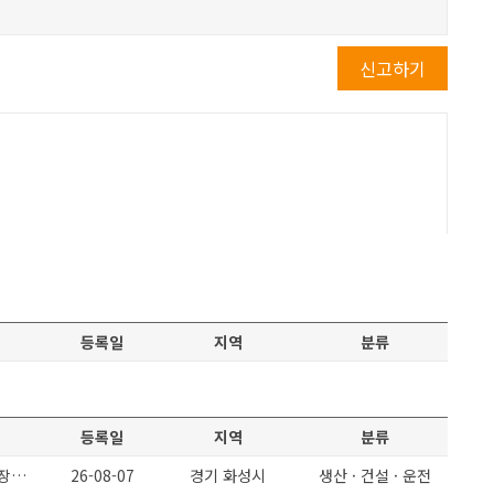
신고하기
등록일
지역
분류
등록일
지역
분류
O화성정남 O단순생산보조 정말쉬운일 O수당 및 교통비 매달45만원지급 O장기근무자 모집
26-08-07
경기 화성시
생산 · 건설 · 운전