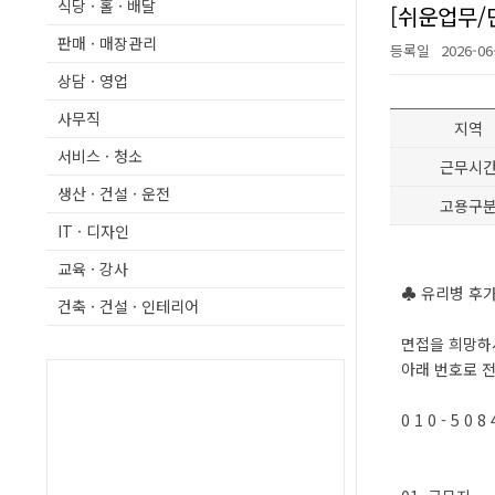
식당 · 홀 · 배달
[쉬운업무/
판매 · 매장관리
등록일
2026-06
상담 · 영업
사무직
지역
서비스 · 청소
근무시
생산 · 건설 · 운전
고용구
IT · 디자인
교육 · 강사
♣ 유리병 후
건축 · 건설 · 인테리어
면접을 희망하
아래 번호로 
0 1 0 - 5 0 8 