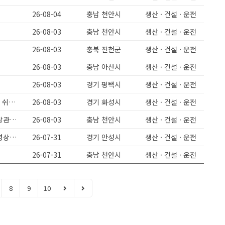
요
26-08-04
충남 천안시
생산 · 건설 · 운전
26-08-03
충남 천안시
생산 · 건설 · 운전
26-08-03
충북 진천군
생산 · 건설 · 운전
26-08-03
충남 아산시
생산 · 건설 · 운전
26-08-03
경기 평택시
생산 · 건설 · 운전
[]워라벨 최고/일찍퇴근 []현대1차협력사 []자동차시트 생산보조업무 []정말 쉬운 업무
26-08-03
경기 화성시
생산 · 건설 · 운전
안성미양)주간고정/주급가능/과일세척/배합/초보도가능/유류비지원/연령상관없어요
26-08-03
충남 천안시
생산 · 건설 · 운전
미양면)클렌즈주스제조/주간고정/주급가능/유류비지원/과일세척/배합/연령상관없어요
26-07-31
경기 안성시
생산 · 건설 · 운전
26-07-31
충남 천안시
생산 · 건설 · 운전
8
9
10