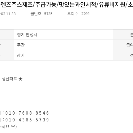
클렌즈주스제조/주급가능/맛있는과일세척/유류비지원/
-02 11:33
글번호
5735
조회수
2299
경기 안성시
간
주간
급
분
장기
스 생산파트 ★
0 1 0 - 7 6 0 8 - 8 5 4 6
0 1 0 - 4 3 6 5 - 5 7 3 9
주세요 ^^)