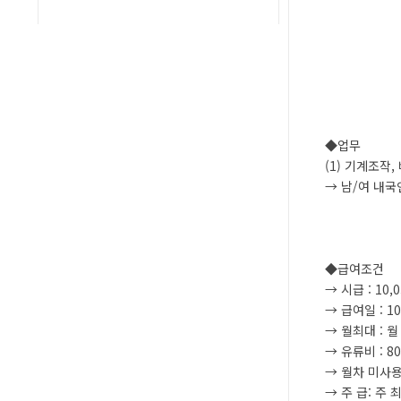
◆업무
(1) 기계조작,
→ 남/여 내국
◆급여조건
→ 시급 : 10,
→ 급여일 : 1
→ 월최대 : 월 
→ 유류비 : 8
→ 월차 미사용
→ 주 급: 주