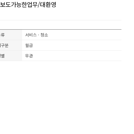
초보도가능한업무/대환영
분류
서비스 · 청소
여구분
월급
성별
무관