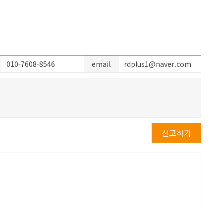
010-7608-8546
email
rdplus1@naver.com
신고하기