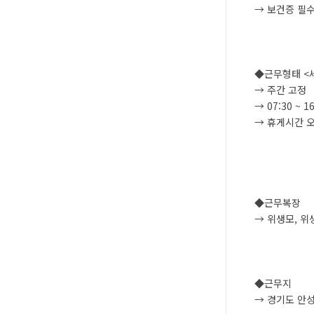
→ 보건증 필
◆근무형태 <세
→ 주간 고정 
→ 07:30 ~ 
→ 휴게시간 오
◆근무복장
→ 위생모, 위
◆근무지
→ 경기도 안