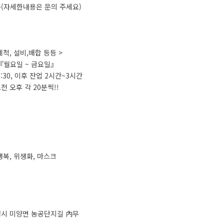
수(자세한내용은 문의 주세요)
척, 설비,배합 등등 >
『월요일 ~ 금요일』
16:30, 이후 잔업 2시간~3시간
전 오후 각 20분씩!!
생복, 위생화, 마스크
성시 미양면 농공단지길 內무