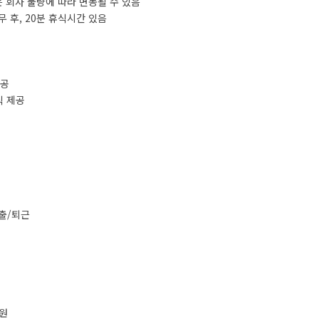
 회사 물량에 따라 변동될 수 있음
무 후, 20분 휴식시간 있음
제공
2식 제공
 출/퇴근
0원