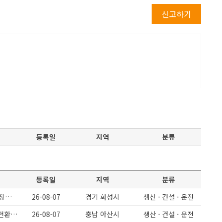
신고하기
등록일
지역
분류
등록일
지역
분류
O화성정남 O단순생산보조 정말쉬운일 O수당 및 교통비 매달45만원지급 O장기근무자 모집
26-08-07
경기 화성시
생산 · 건설 · 운전
아산 인주면 / 잔특많음/ 일쉬움 단순제품포장/ 남녀무관 경력무관/ 정규직전환가능
26-08-07
충남 아산시
생산 · 건설 · 운전