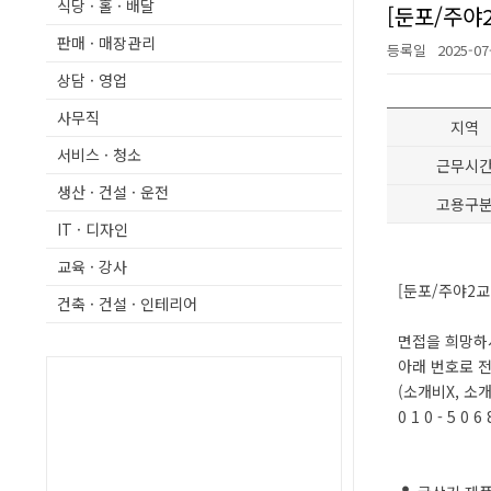
식당 · 홀 · 배달
[둔포/주야
판매 · 매장관리
등록일
2025-07
상담 · 영업
사무직
지역
서비스 · 청소
근무시
생산 · 건설 · 운전
고용구
IT · 디자인
교육 · 강사
[둔포/주야2교
건축 · 건설 · 인테리어
면접을 희망하
아래 번호로 
(소개비X, 소개
0 1 0 - 5 0 6 