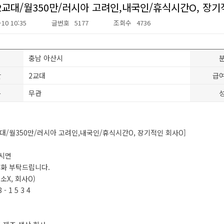
2교대/월350만/러시아 고려인,내국인/휴식시간O, 장기
-10 10:35
글번호
5177
조회수
4736
충남 아산시
간
2교대
급
분
무관
대/월350만/러시아 고려인,내국인/휴식시간O, 장기적인 회사O]
시면
전화 부탁드립니다.
소X, 회사O)
8 - 1 5 3 4