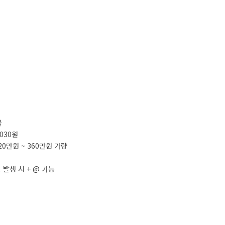
블
0,030원
320만원 ~ 360만원 가량
 발생 시 + @ 가능