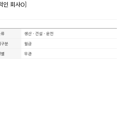
적인 회사O]
분류
생산 · 건설 · 운전
여구분
월급
성별
무관