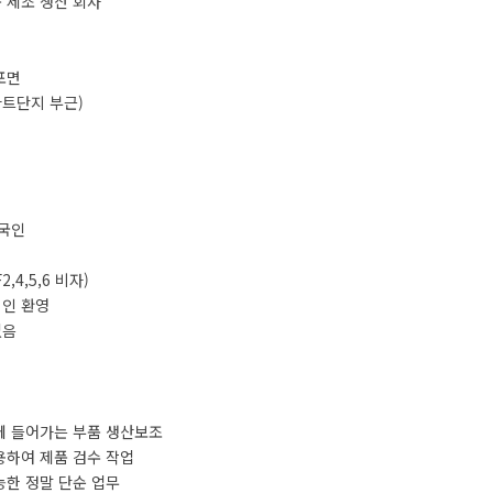
 제조 생산 회사
둔포면
파트단지 부근)
내국인
,4,5,6 비자)
려인 환영
없음
안에 들어가는 부품 생산보조
용하여 제품 검수 작업
능한 정말 단순 업무