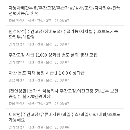
자동차배관부품/주간고정/주급가능/검사/조립/자차필수/잔특
선택가능/대환영
충남 천안시
생산 · 건설 · 운전
26-08-07
안성양성)주간고정/장비도색/주급가능/자차필수.초보도가능
한업무/대환영
경기 안성시
생산 · 건설 · 운전
26-08-07
주간고정 시급 11000 성과급 별도 품질 생산 모집
경기 평택시
생산 · 건설 · 운전
26-08-07
아산 둔포 적재 품질 시급 1 1 0 0 0 성과급
충남 아산시
생산 · 건설 · 운전
26-08-07
[천안성환] 돈가스 식품회사 주간고정,야간고정 5일근무 보건
증필수 월 320만원이상
충남 천안시
생산 · 건설 · 운전
26-08-07
미양면)주간고정/유류비지원/과일주스/과일세척/배합/초보도
가능해요
경기 안성시
생산 · 건설 · 운전
26-08-06