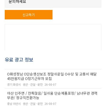
문의하세요
신고하기
유료 광고 정보
O화성정남 O단순생산보조 정말쉬운일 O수당 및 교통비 매달
45만원지급 O장기근무자 모집
경기 화성시
생산 · 건설 · 운전
26-08-07
아산 인주면 / 잔특많음/ 일쉬움 단순제품포장/ 남녀무관 경력
무관/ 정규직전환가능
충남 아산시
생산 · 건설 · 운전
26-08-07