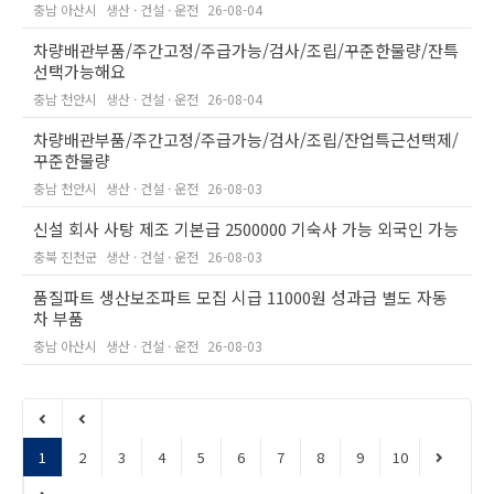
충남 아산시
생산 · 건설 · 운전
26-08-04
차량배관부품/주간고정/주급가능/검사/조립/꾸준한물량/잔특
선택가능해요
충남 천안시
생산 · 건설 · 운전
26-08-04
차량배관부품/주간고정/주급가능/검사/조립/잔업특근선택제/
꾸준한물량
충남 천안시
생산 · 건설 · 운전
26-08-03
신설 회사 사탕 제조 기본급 2500000 기숙사 가능 외국인 가능
충북 진천군
생산 · 건설 · 운전
26-08-03
품질파트 생산보조파트 모집 시급 11000원 성과급 별도 자동
차 부품
충남 아산시
생산 · 건설 · 운전
26-08-03
1
2
3
4
5
6
7
8
9
10