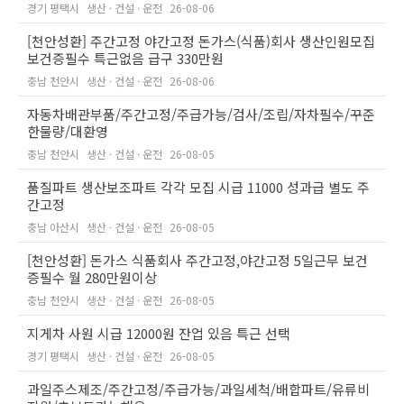
경기 평택시
생산 · 건설 · 운전
26-08-06
[천안성환] 주간고정 야간고정 돈가스(식품)회사 생산인원모집
보건증필수 특근없음 급구 330만원
충남 천안시
생산 · 건설 · 운전
26-08-06
자동차배관부품/주간고정/주급가능/검사/조립/자차필수/꾸준
한물량/대환영
충남 천안시
생산 · 건설 · 운전
26-08-05
품질파트 생산보조파트 각각 모집 시급 11000 성과급 별도 주
간고정
충남 아산시
생산 · 건설 · 운전
26-08-05
[천안성환] 돈가스 식품회사 주간고정,야간고정 5일근무 보건
증필수 월 280만원이상
충남 천안시
생산 · 건설 · 운전
26-08-05
지게차 사원 시급 12000원 잔업 있음 특근 선택
경기 평택시
생산 · 건설 · 운전
26-08-05
과일주스제조/주간고정/주급가능/과일세척/배합파트/유류비