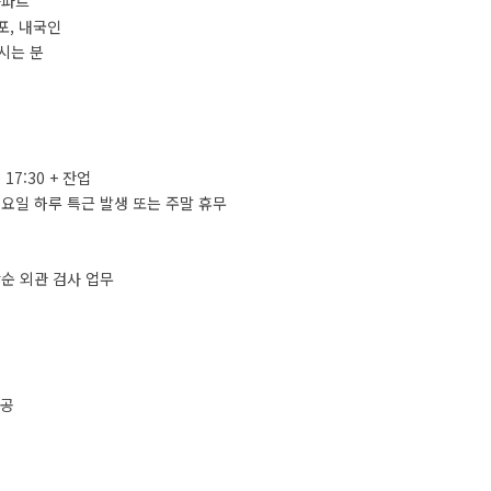
사파트
포, 내국인
시는 분
~ 17:30 + 잔업
요일 하루 특근 발생 또는 주말 휴무
순 외관 검사 업무
제공