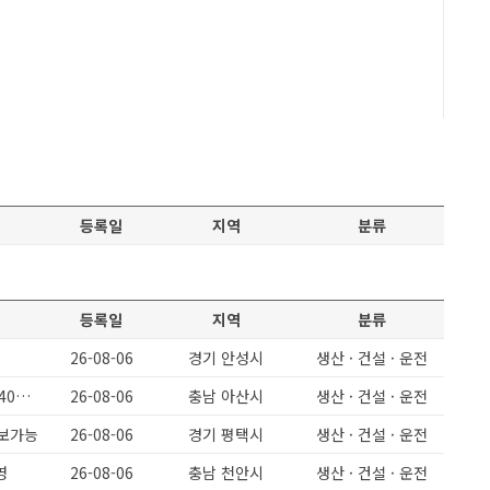
등록일
지역
분류
등록일
지역
분류
26-08-06
경기 안성시
생산 · 건설 · 운전
월360이상/ 정말쉬운일 단순포장 / 남녀무관 / F2456 / 정규직전환시 상여400프로
26-08-06
충남 아산시
생산 · 건설 · 운전
초보가능
26-08-06
경기 평택시
생산 · 건설 · 운전
영
26-08-06
충남 천안시
생산 · 건설 · 운전