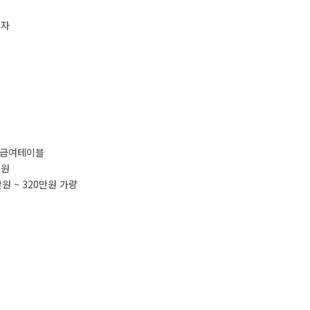
지자
) 급여테이블
0원
만원 ~ 320만원 가량