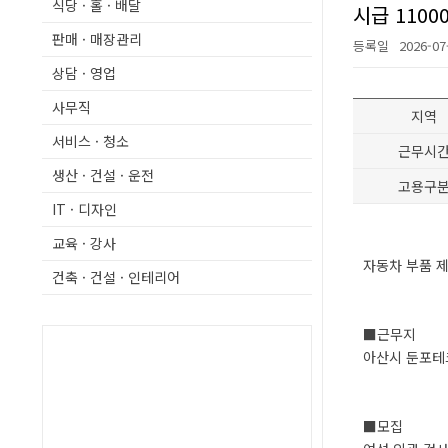
식당 · 홀 · 배달
시급 110
판매 · 매장관리
등록일
2026-07
상담 · 영업
사무직
지역
서비스 · 청소
근무시
생산 · 건설 · 운전
고용구
IT · 디자인
교육 · 강사
자동차 부품 
건축 · 건설 · 인테리어
■근무지
아산시 둔포
■모집