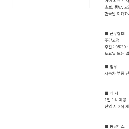
여성 외관 검
초보, 동반, 교
한국말 이해하
■ 근무형태
주간고정
주간 : 08:30 
토요일 또는 일
■ 업무
자동차 부품 단
■ 식 사
1일 1식 제공
잔업 시 2식 
■ 통근버스