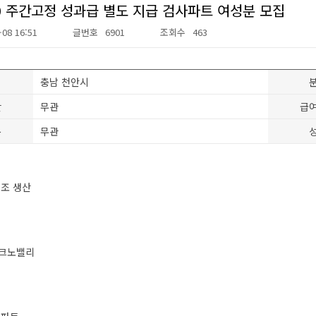
00 주간고정 성과급 별도 지급 검사파트 여성분 모집
-08 16:51
글번호
6901
조회수
463
충남 천안시
간
무관
급
분
무관
제조 생산
테크노밸리