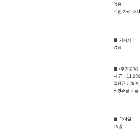
없음
개인 차량 소
■ 기숙사
없음
■ (주간고정
시 급 : 11,00
월평균 : 280
+ 성과급 지급
■ 급여일
15일