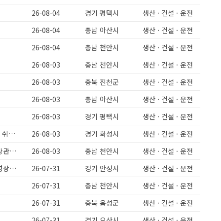
26-08-04
경기 평택시
생산 · 건설 · 운전
26-08-04
충남 아산시
생산 · 건설 · 운전
요
26-08-04
충남 천안시
생산 · 건설 · 운전
26-08-03
충남 천안시
생산 · 건설 · 운전
26-08-03
충북 진천군
생산 · 건설 · 운전
26-08-03
충남 아산시
생산 · 건설 · 운전
26-08-03
경기 평택시
생산 · 건설 · 운전
[]워라벨 최고/일찍퇴근 []현대1차협력사 []자동차시트 생산보조업무 []정말 쉬운 업무
26-08-03
경기 화성시
생산 · 건설 · 운전
안성미양)주간고정/주급가능/과일세척/배합/초보도가능/유류비지원/연령상관없어요
26-08-03
충남 천안시
생산 · 건설 · 운전
미양면)클렌즈주스제조/주간고정/주급가능/유류비지원/과일세척/배합/연령상관없어요
26-07-31
경기 안성시
생산 · 건설 · 운전
26-07-31
충남 천안시
생산 · 건설 · 운전
26-07-31
충북 음성군
생산 · 건설 · 운전
26-07-31
경기 오산시
생산 · 건설 · 운전