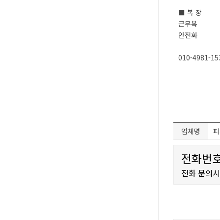
■ 복 장
근무복
안전화
010-4981-15
업체명
피
전화번호
전화 문의