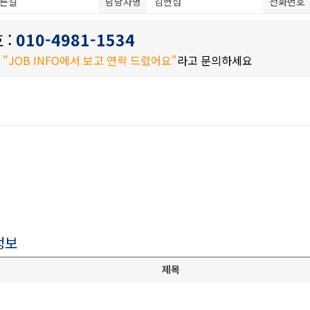
른길
담당자명
김현섭
전화번호
 :
010-4981-1534
시
"JOB INFO에서 보고 연락 드렸어요"
라고 문의하세요
정보
제목