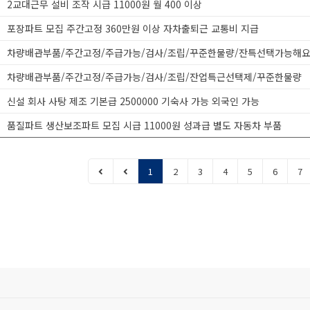
2교대근무 설비 조작 시급 11000원 월 400 이상
포장파트 모집 주간고정 360만원 이상 자차출퇴근 교통비 지급
차량배관부품/주간고정/주급가능/검사/조립/꾸준한물량/잔특선택가능해
차량배관부품/주간고정/주급가능/검사/조립/잔업특근선택제/꾸준한물량
신설 회사 사탕 제조 기본급 2500000 기숙사 가능 외국인 가능
품질파트 생산보조파트 모집 시급 11000원 성과급 별도 자동차 부품
1
2
3
4
5
6
7