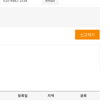
010-4981-1534
email
신고하기
등록일
지역
분류