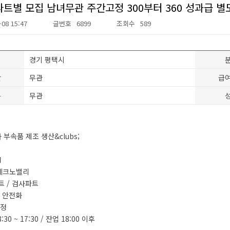
파트별 모집 남녀무관 주간고정 300부터 360 성과급 별
-08 15:47
글번호
6899
조회수
589
경기 평택시
간
무관
급
분
무관
차 부속품 제조 생산&clubs;
■
산테크노밸리
트 / 검사파트
, 안전화
고정
:30 ~ 17:30 / 잔업 18:00 이후