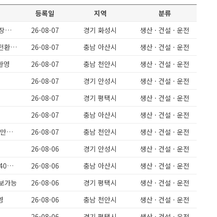
등록일
지역
분류
O화성정남 O단순생산보조 정말쉬운일 O수당 및 교통비 매달45만원지급 O장기근무자 모집
26-08-07
경기 화성시
생산 · 건설 · 운전
아산 인주면 / 잔특많음/ 일쉬움 단순제품포장/ 남녀무관 경력무관/ 정규직전환가능
26-08-07
충남 아산시
생산 · 건설 · 운전
환영
26-08-07
충남 천안시
생산 · 건설 · 운전
26-08-07
경기 안성시
생산 · 건설 · 운전
26-08-07
경기 평택시
생산 · 건설 · 운전
26-08-07
충남 아산시
생산 · 건설 · 운전
[천안성환] 돈가스 식품회사 주간고정,야간고정 5일근무 보건증필수 월 320만원이상
26-08-07
충남 천안시
생산 · 건설 · 운전
26-08-06
경기 안성시
생산 · 건설 · 운전
월360이상/ 정말쉬운일 단순포장 / 남녀무관 / F2456 / 정규직전환시 상여400프로
26-08-06
충남 아산시
생산 · 건설 · 운전
초보가능
26-08-06
경기 평택시
생산 · 건설 · 운전
영
26-08-06
충남 천안시
생산 · 건설 · 운전
26-08-06
경기 평택시
생산 · 건설 · 운전