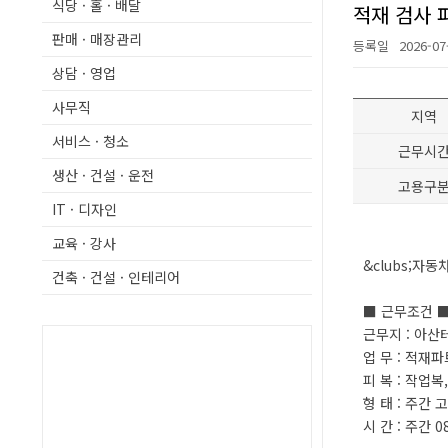
식당 · 홀 · 배달
적재 검사 
판매 · 매장관리
등록일
2026-07
상담 · 영업
사무직
지역
서비스 · 청소
근무시
생산 · 건설 · 운전
고용구
IT · 디자인
교육 · 강사
&clubs;자동
건축 · 건설 · 인테리어
■ 근무조건 
근무지 : 아
업 무 : 적재파
피 복 : 작업복
형 태 : 주간 
시 간 : 주간 08