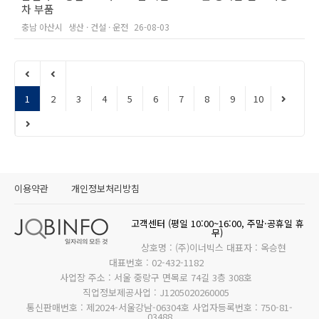
차 부품
충남 아산시
생산 · 건설 · 운전
26-08-03
1
2
3
4
5
6
7
8
9
10
이용약관
개인정보처리방침
고객센터 (평일 10:00~16:00, 주말·공휴일 휴
무)
상호명 : (주)이너빅스 대표자 : 옥승현
대표번호 : 02-432-1182
사업장 주소 : 서울 중랑구 면목로 74길 3층 308호
직업정보제공사업 : J1205020260005
통신판매번호 : 제2024-서울강남-06304호 사업자등록번호 : 750-81-
03488