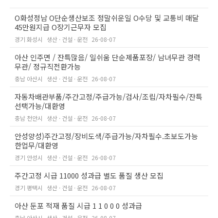
O화성정남 O단순생산보조 정말쉬운일 O수당 및 교통비 매달
45만원지급 O장기근무자 모집
경기 화성시
생산 · 건설 · 운전
26-08-07
아산 인주면 / 잔특많음/ 일쉬움 단순제품포장/ 남녀무관 경력
무관/ 정규직전환가능
충남 아산시
생산 · 건설 · 운전
26-08-07
자동차배관부품/주간고정/주급가능/검사/조립/자차필수/잔특
선택가능/대환영
충남 천안시
생산 · 건설 · 운전
26-08-07
안성양성)주간고정/장비도색/주급가능/자차필수.초보도가능
한업무/대환영
경기 안성시
생산 · 건설 · 운전
26-08-07
주간고정 시급 11000 성과급 별도 품질 생산 모집
경기 평택시
생산 · 건설 · 운전
26-08-07
아산 둔포 적재 품질 시급 1 1 0 0 0 성과급
충남 아산시
생산 · 건설 · 운전
26-08-07