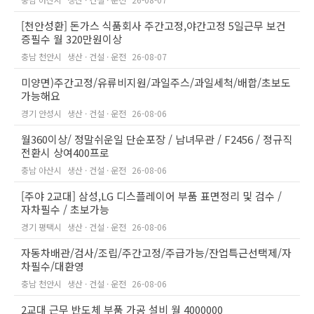
[천안성환] 돈가스 식품회사 주간고정,야간고정 5일근무 보건
증필수 월 320만원이상
충남 천안시
생산 · 건설 · 운전
26-08-07
미양면)주간고정/유류비지원/과일주스/과일세척/배합/초보도
가능해요
경기 안성시
생산 · 건설 · 운전
26-08-06
월360이상/ 정말쉬운일 단순포장 / 남녀무관 / F2456 / 정규직
전환시 상여400프로
충남 아산시
생산 · 건설 · 운전
26-08-06
[주야 2교대] 삼성,LG 디스플레이어 부품 표면정리 및 검수 /
자차필수 / 초보가능
경기 평택시
생산 · 건설 · 운전
26-08-06
자동차배관/검사/조립/주간고정/주급가능/잔업특근선택제/자
차필수/대환영
충남 천안시
생산 · 건설 · 운전
26-08-06
2교대 근무 반도체 부품 가공 설비 월 4000000