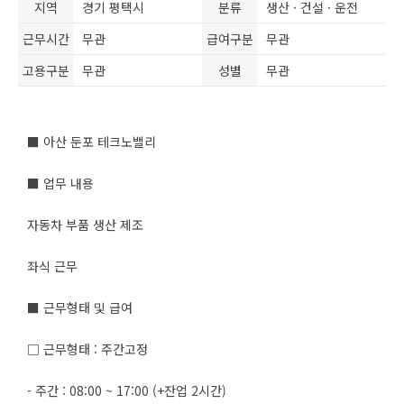
지역
경기 평택시
분류
생산 · 건설 · 운전
근무시간
무관
급여구분
무관
고용구분
무관
성별
무관
■ 아산 둔포 테크노밸리
■ 업무 내용
자동차 부품 생산 제조
좌식 근무
■ 근무형태 및 급여
□ 근무형태 : 주간고정
- 주간 : 08:00 ~ 17:00 (+잔업 2시간)