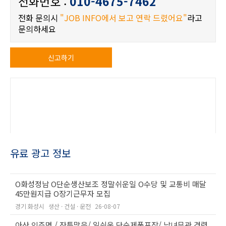
전화번호 :
010-4675-7462
전화 문의시
"JOB INFO에서 보고 연락 드렸어요"
라고
문의하세요
신고하기
유료 광고 정보
O화성정남 O단순생산보조 정말쉬운일 O수당 및 교통비 매달
45만원지급 O장기근무자 모집
경기 화성시
생산 · 건설 · 운전
26-08-07
아산 인주면 / 잔특많음/ 일쉬움 단순제품포장/ 남녀무관 경력