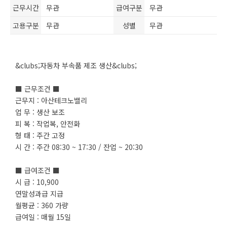
근무시간
무관
급여구분
무관
고용구분
무관
성별
무관
&clubs;자동차 부속품 제조 생산&clubs;
■ 근무조건 ■
근무지 : 아산테크노밸리
업 무 : 생산 보조
피 복 : 작업복, 안전화
형 태 : 주간 고정
시 간 : 주간 08:30 ~ 17:30 / 잔업 ~ 20:30
■ 급여조건 ■
시 급 : 10,900
연말성과급 지급
월평균 : 360 가량
급여일 : 매월 15일