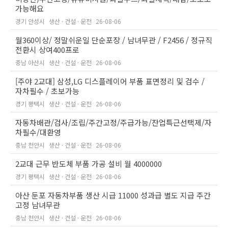
가능해요
경기 안성시
생산 · 건설 · 운전
26-08-06
월360이상/ 정말쉬운일 단순포장 / 남녀무관 / F2456 / 정규직
전환시 상여400프로
충남 아산시
생산 · 건설 · 운전
26-08-06
[주야 2교대] 삼성,LG 디스플레이어 부품 표면정리 및 검수 /
자차필수 / 초보가능
경기 평택시
생산 · 건설 · 운전
26-08-06
자동차배관/검사/조립/주간고정/주급가능/잔업특근선택제/자
차필수/대환영
충남 천안시
생산 · 건설 · 운전
26-08-06
2교대 근무 반도체 부품 가공 설비 월 4000000
경기 평택시
생산 · 건설 · 운전
26-08-06
아산 둔포 자동차부품 생산 시급 11000 성과급 별도 지급 주간
고정 남녀무관
충남 천안시
생산 · 건설 · 운전
26-08-06