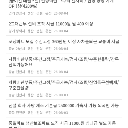
[급여일 매월 5일] 안정적인 고수익 일자리 / 안성 양성 기계
OP (상여200%)
경기 안성시
생산 · 건설 · 운전
26-08-04
2교대근무 설비 조작 시급 11000원 월 400 이상
경기 평택시
생산 · 건설 · 운전
26-08-04
포장파트 모집 주간고정 360만원 이상 자차출퇴근 교통비 지급
충남 아산시
생산 · 건설 · 운전
26-08-04
차량배관부품/주간고정/주급가능/검사/조립/꾸준한물량/잔특
선택가능해요
충남 천안시
생산 · 건설 · 운전
26-08-04
차량배관부품/주간고정/주급가능/검사/조립/잔업특근선택제/
꾸준한물량
충남 천안시
생산 · 건설 · 운전
26-08-03
신설 회사 사탕 제조 기본급 2500000 기숙사 가능 외국인 가능
충북 진천군
생산 · 건설 · 운전
26-08-03
품질파트 생산보조파트 모집 시급 11000원 성과급 별도 자동