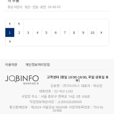
차 부품
충남 아산시
생산 · 건설 · 운전
26-08-03
1
2
3
4
5
6
7
8
9
10
이용약관
개인정보처리방침
고객센터 (평일 10:00~16:00, 주말·공휴일 휴
무)
상호명 : (주)이너빅스 대표자 : 옥승현
대표번호 : 02-432-1182
사업장 주소 : 서울 중랑구 면목로 74길 3층 308호
직업정보제공사업 : J1205020260005
통신판매번호 : 제2024-서울강남-06304호 사업자등록번호 : 750-81-
03488