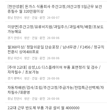
[천안성환] 돈가스 식품회사 주간고정,야간고정 5일근무 보건
증필수 월 320만원이상
충남 천안시
생산 · 건설 · 운전
26-08-07
미양면)주간고정/유류비지원/과일주스/과일세척/배합/초보도
가능해요
경기 안성시
생산 · 건설 · 운전
26-08-06
월360이상/ 정말쉬운일 단순포장 / 남녀무관 / F2456 / 정규직
전환시 상여400프로
충남 아산시
생산 · 건설 · 운전
26-08-06
[주야 2교대] 삼성,LG 디스플레이어 부품 표면정리 및 검수 /
자차필수 / 초보가능
경기 평택시
생산 · 건설 · 운전
26-08-06
자동차배관/검사/조립/주간고정/주급가능/잔업특근선택제/자
차필수/대환영
충남 천안시
생산 · 건설 · 운전
26-08-06
2교대 근무 반도체 부품 가공 설비 월 4000000