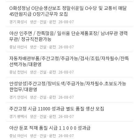
O화성정남 O단순생산보조 정말쉬운일 O수당 및 교통비 매달
45만원지급 O장기근무자 모집
경기 화성시
생산 · 건설 · 운전
26-08-07
아산 인주면 / 잔특많음/ 일쉬움 단순제품포장/ 남녀무관 경력
무관/ 정규직전환가능
충남 아산시
생산 · 건설 · 운전
26-08-07
자동차배관부품/주간고정/주급가능/검사/조립/자차필수/잔특
선택가능/대환영
충남 천안시
생산 · 건설 · 운전
26-08-07
안성양성)주간고정/장비도색/주급가능/자차필수.초보도가능
한업무/대환영
경기 안성시
생산 · 건설 · 운전
26-08-07
주간고정 시급 11000 성과급 별도 품질 생산 모집
경기 평택시
생산 · 건설 · 운전
26-08-07
아산 둔포 적재 품질 시급 1 1 0 0 0 성과급
충남 아산시
생산 · 건설 · 운전
26-08-07