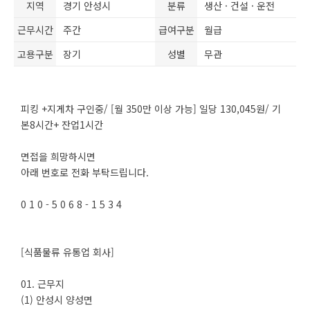
지역
경기 안성시
분류
생산 · 건설 · 운전
근무시간
주간
급여구분
월급
고용구분
장기
성별
무관
피킹 +지게차 구인중/ [월 350만 이상 가능] 일당 130,045원/ 기
본8시간+ 잔업1시간
면접을 희망하시면
아래 번호로 전화 부탁드립니다.
0 1 0 - 5 0 6 8 - 1 5 3 4
[식품물류 유통업 회사]
01. 근무지
(1) 안성시 양성면