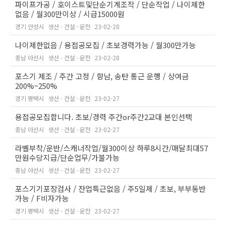
파이프가공 / 호이스트및단순기계조작 / 단순작업 / 나이제한
없음 / 월300만이상 / 시급15000원
경기 안성시
생산 · 건설 · 운전
23-02-28
나이제한없음 / 용접공모집 / 초보경력가능 / 월300만가능
충남 아산시
생산 · 건설 · 운전
23-02-28
포스기 제조 / 주간 고정 / 향남, 송탄 통근 운행 / 상여금
200%~250%
경기 평택시
생산 · 건설 · 운전
23-02-27
용접공모집합니다. 초보/경력 주간or주간2교대 본인선택
충남 아산시
생산 · 건설 · 운전
23-02-27
라벨부착/운반/스캐너작업/월300이상 하루8시간/매달최대57
만원수당지급/단순업무/가불가능
충남 아산시
생산 · 건설 · 운전
23-02-27
포스기기포장검사 / 잔업특근없음 / 주5일제 / 초보, 부부동반
가능 / F비자가능
경기 평택시
생산 · 건설 · 운전
23-02-27