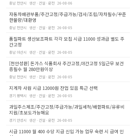
충남 천안시
생산 · 건설 · 운전
26-08-06
자동차배관부품/주간고정/주급가능/검사/조립/자차필수/꾸준
한물량/대환영
충남 천안시
생산 · 건설 · 운전
26-08-05
품질파트 생산보조파트 각각 모집 시급 11000 성과급 별도 주
간고정
충남 아산시
생산 · 건설 · 운전
26-08-05
[천안성환] 돈가스 식품회사 주간고정,야간고정 5일근무 보건
증필수 월 280만원이상
충남 천안시
생산 · 건설 · 운전
26-08-05
지게차 사원 시급 12000원 잔업 있음 특근 선택
경기 평택시
생산 · 건설 · 운전
26-08-05
과일주스제조/주간고정/주급가능/과일세척/배합파트/유류비
지원/초보도가능해요
경기 안성시
생산 · 건설 · 운전
26-08-05
시급 11000 월 400 수당 지급 신입 가능 업무 숙련 시 급여 인