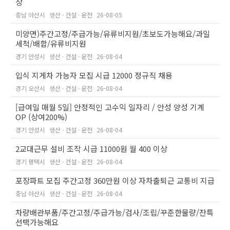
상
충남 아산시
생산 · 건설 · 운전
26-08-05
미양면)주간고정/주급가능/유류비지원/초보도가능해요/과일
세척/배합/유류비지원
경기 안성시
생산 · 건설 · 운전
26-08-04
입식 지게차 가능자 모집 시급 12000 정규직 채용
경기 오산시
생산 · 건설 · 운전
26-08-04
[급여일 매월 5일] 안정적인 고수익 일자리 / 안성 양성 기계
OP (상여200%)
경기 안성시
생산 · 건설 · 운전
26-08-04
2교대근무 설비 조작 시급 11000원 월 400 이상
경기 평택시
생산 · 건설 · 운전
26-08-04
포장파트 모집 주간고정 360만원 이상 자차출퇴근 교통비 지급
충남 아산시
생산 · 건설 · 운전
26-08-04
차량배관부품/주간고정/주급가능/검사/조립/꾸준한물량/잔특
선택가능해요