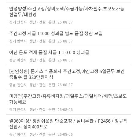
안성양성)주간고정/장비도색/주급가능/자차필수.초보도가능
한업무/대환영
경기 안성시
생산 · 건설 · 운전
26-08-07
주간고정 시급 11000 성과급 별도 품질 생산 모집
경기 평택시
생산 · 건설 · 운전
26-08-07
아산 둔포 적재 품질 시급 1 1 0 0 0 성과급
충남 아산시
생산 · 건설 · 운전
26-08-07
[천안성환] 돈가스 식품회사 주간고정,야간고정 5일근무 보건
증필수 월 320만원이상
충남 천안시
생산 · 건설 · 운전
26-08-07
미양면)주간고정/유류비지원/과일주스/과일세척/배합/초보도
가능해요
경기 안성시
생산 · 건설 · 운전
26-08-06
월360이상/ 정말쉬운일 단순포장 / 남녀무관 / F2456 / 정규직
전환시 상여400프로
충남 아산시
생산 · 건설 · 운전
26-08-06