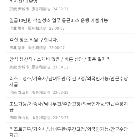
비지원/대환영
京畿 安城市
服务和清洁
24-02-21
일급10만원 객실청소 업무 통근버스 운행 가불가능
忠北 堤川
服务和清洁
23-08-09
객실 청소 직원 구합니다.
忠北 清州
服务和清洁
23-08-07
안성 생산직 / 소개비 없음 / 빠른 상담 / 좋은 일자리
京畿 安城市
服务和清洁
23-04-12
리조트청소/기숙사/남녀무관/주간고정/외국인가능/만근수당
지급
忠南 野山县
服务和清洁
23-03-28
초보가능/기숙사/남녀무관/주간고정/외국인가능/만근수당지
급
忠南 野山县
服务和清洁
23-03-27
리조트근무/기숙사/남녀무관/주간고정/외국인가능/만근수당
지급