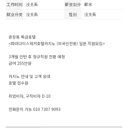
工作时间
没关系
薪资划分
薪水
就业分类
没关系
性别
没关系
광장동 특급호텔
<파라다이스워커호텔카지노 (외국인전용) 일본 직원모집>
3개월 인턴 후 정규직원 전환 예정
급여 255만원
카지노 안내 및 고객 응대
호텔 접수원
취업비자, 구직비자 D-10
전화문의 가능 010 7307 9093