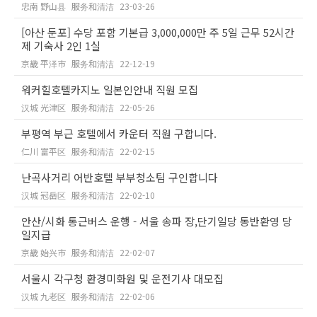
忠南 野山县
服务和清洁
23-03-26
[아산 둔포] 수당 포함 기본급 3,000,000만 주 5일 근무 52시간
제 기숙사 2인 1실
京畿 平泽市
服务和清洁
22-12-19
워커힐호텔카지노 일본인안내 직원 모집
汉城 光津区
服务和清洁
22-05-26
부평역 부근 호텔에서 카운터 직원 구합니다.
仁川 富平区
服务和清洁
22-02-15
난곡사거리 어반호텔 부부청소팀 구인합니다
汉城 冠岳区
服务和清洁
22-02-10
안산/시화 통근버스 운행 - 서울 송파 장,단기일당 동반환영 당
일지급
京畿 始兴市
服务和清洁
22-02-07
서울시 각구청 환경미화원 및 운전기사 대모집
汉城 九老区
服务和清洁
22-02-06