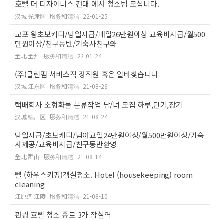
호텔 더 디자이너스 건대 에서 청소팀 모십니다.
汉城 光津区
服务和清洁
22-01-25
교포 왕초보캐디/당일지급/매일26만원이상 교육비지급/월500
만원이상/친구동반/기숙사친구와
全北 全州
服务和清洁
22-01-24
(주)클린펌 서비스직 정직원 혹은 알바찾습니다
汉城 江东区
服务和清洁
21-08-26
택배회사 소형화물 분류작업 남/녀 모집 하루,단기,장기
汉城 锦川区
服务和清洁
21-08-24
당일지급/초보캐디/남여교일24만원이상/월500만원이상/기숙
사제공/교육비지급/친구동반환영
全北 群山
服务和清洁
21-08-14
텔 (하우스키핑)객실청소. Hotel (housekeeping) room
cleaning
江原道 江陵
服务和清洁
21-08-10
관광 호텔 청소 종로 3가 잠실역