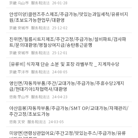
京畿 乌山市
服务和清洁
26-01-28
안성미양)클렌즈주스제조/주급가능/맛있는과일세척/유류비지
원/초보도가능한업무/대환영
京畿 安城市
服务和清洁
25-12-02
진위면/필름시트지제조/주간고정/주급가능/설비파트/검사파
트/문의대환영/명절상여지급/송탄통근운행
京畿 安城市
服务和清洁
25-12-01
[유류비] 식자재 단순 소분 및 포장 라벨부착 _ 지게차수당
京畿 平泽市
服务和清洁
24-08-05
영인면/자동차부품/주간/교대가능/주급가능/주휴수당2개지
급/현대기아1차협력사/대환영
忠南 牙山市
服务和清洁
24-04-23
아산음봉)자동차부품/주급가능/SMT OP/교대가능/자재관리/
주간고정/초보도가능
忠南 天安
服务和清洁
24-03-05
미양면)연령상관없어요/주간고정/맛있는주스/주급가능/유류