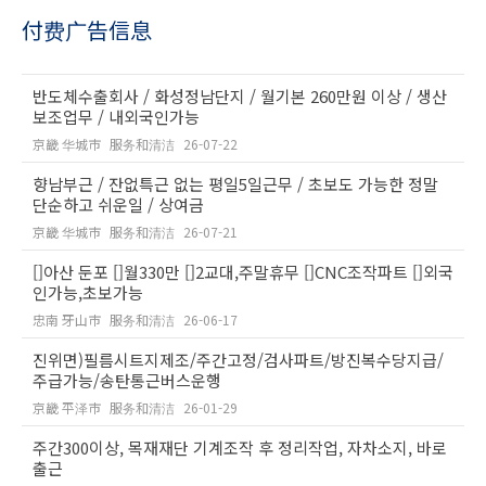
付费广告信息
반도체수출회사 / 화성정남단지 / 월기본 260만원 이상 / 생산
보조업무 / 내외국인가능
京畿 华城市
服务和清洁
26-07-22
향남부근 / 잔없특근 없는 평일5일근무 / 초보도 가능한 정말
단순하고 쉬운일 / 상여금
京畿 华城市
服务和清洁
26-07-21
[]아산 둔포 []월330만 []2교대,주말휴무 []CNC조작파트 []외국
인가능,초보가능
忠南 牙山市
服务和清洁
26-06-17
진위면)필름시트지제조/주간고정/검사파트/방진복수당지급/
주급가능/송탄통근버스운행
京畿 平泽市
服务和清洁
26-01-29
주간300이상, 목재재단 기계조작 후 정리작업, 자차소지, 바로
출근