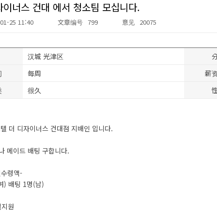
자이너스 건대 에서 청소팀 모십니다.
01-25 11:40
文章编号
799
意见
20075
汉城 光津区
间
每周
薪
类
很久
텔 더 디자이너스 건대점 지배인 입니다.
나 메이드 배팅 구합니다.
실수령액-
여) 배팅 1명(남)
텔지원