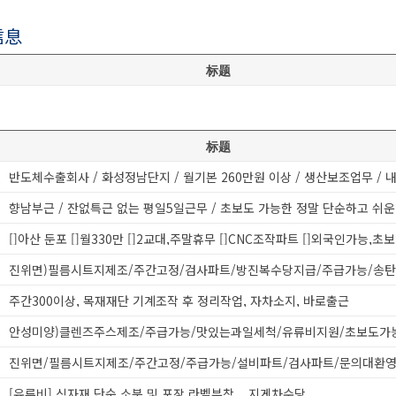
信息
标题
标题
[]아산 둔포 []월330만 []2교대,주말휴무 []CNC조작파트 []외국인가능,초
주간300이상, 목재재단 기계조작 후 정리작업, 자차소지, 바로출근
[유류비] 식자재 단순 소분 및 포장 라벨부착 _ 지게차수당