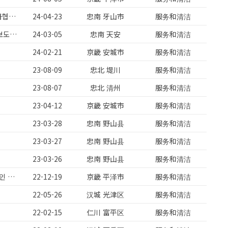
영인면/자동차부품/주간/교대가능/주급가능/주휴수당2개지급/현대기아1차협력사/대환영
24-04-23
忠南 牙山市
服务和清洁
아산음봉)자동차부품/주급가능/SMT OP/교대가능/자재관리/주간고정/초보도가능
24-03-05
忠南 天安
服务和清洁
24-02-21
京畿 安城市
服务和清洁
23-08-09
忠北 堤川
服务和清洁
23-08-07
忠北 清州
服务和清洁
23-04-12
京畿 安城市
服务和清洁
23-03-28
忠南 野山县
服务和清洁
23-03-27
忠南 野山县
服务和清洁
23-03-26
忠南 野山县
服务和清洁
[아산 둔포] 수당 포함 기본급 3,000,000만 주 5일 근무 52시간제 기숙사 2인 1실
22-12-19
京畿 平泽市
服务和清洁
22-05-26
汉城 光津区
服务和清洁
22-02-15
仁川 富平区
服务和清洁