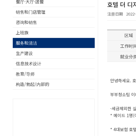
餐厅·大厅·送餐
호텔 더 디
销售和门店管理
注册日期
2022-
咨询和销售
上班族
区域
服务和清洁
工作时
生产建设
就业分
信息技术设计
教育/导师
안녕하세요. 호
构造/勃起/内部的
부부청소팀 이
-세금제외한 
* 메이드 1명(
* 4대보험 호