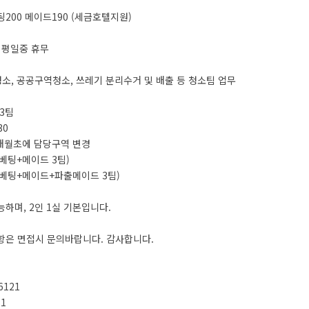
팅200 메이드190 (세금호텔지원)
회 평일중 휴무
실청소, 공공구역청소, 쓰레기 분리수거 및 배출 등 청소팀 업무
 3팀
30
 매월초에 담당구역 변경
(베팅+메이드 3팀)
(베팅+메이드+파출메이드 3팀)
능하며, 2인 1실 기본입니다.
항은 면접시 문의바랍니다. 감사합니다.
 6121
51