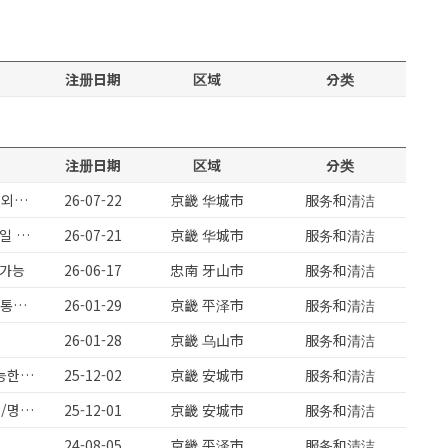
注册日期
区域
分类
注册日期
区域
分类
반도체수출회사 / 화성정남단지 / 월기본 260만원 이상 / 생산보조업무 / 내외국인가능
26-07-22
京畿 华城市
服务和清洁
향남부근 / 잔없특근 없는 평일5일근무 / 초보도 가능한 정말 단순하고 쉬운일 / 상여금
26-07-21
京畿 华城市
服务和清洁
보가능
26-06-17
忠南 牙山市
服务和清洁
진위면)필름시트지제조/주간고정/검사파트/방진복수당지급/주급가능/송탄통근버스운행
26-01-29
京畿 平泽市
服务和清洁
26-01-28
京畿 乌山市
服务和清洁
안성미양)클렌즈주스제조/주급가능/맛있는과일세척/유류비지원/초보도가능한업무/대환영
25-12-02
京畿 安城市
服务和清洁
진위면/필름시트지제조/주간고정/주급가능/설비파트/검사파트/문의대환영/명절상여지급/송탄통근운행
25-12-01
京畿 安城市
服务和清洁
24-08-05
京畿 平泽市
服务和清洁