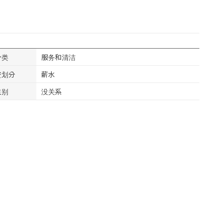
分类
服务和清洁
资划分
薪水
性别
没关系