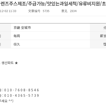
클렌즈주스제조/주급가능/맛있는과일세척/유류비지원/
12-02 11:33
文章编号
5735
意见
2334
京畿 安城市
间
每周
薪
类
很久
스 생산파트 ★
0 1 0 - 7 6 0 8 - 8 5 4 6
0 1 0 - 4 3 6 5 - 5 7 3 9
주세요 ^^)