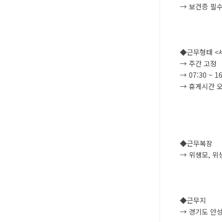
→ 보건증 필
◆근무형태 <세
→ 주간 고정 
→ 07:30 ~ 
→ 휴게시간 오
◆근무복장
→ 위생모, 위
◆근무지
→ 경기도 안