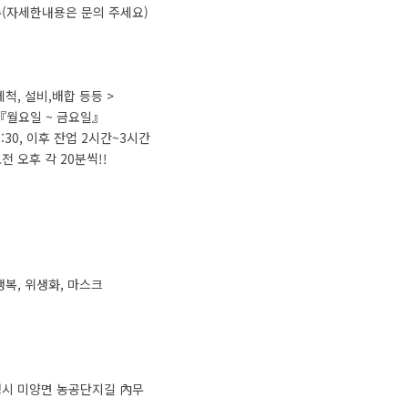
수(자세한내용은 문의 주세요)
척, 설비,배합 등등 >
『월요일 ~ 금요일』
16:30, 이후 잔업 2시간~3시간
전 오후 각 20분씩!!
생복, 위생화, 마스크
성시 미양면 농공단지길 內무