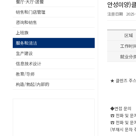
餐厅·大厅·送餐
안성미양)
销售和门店管理
注册日期
2025-
咨询和销售
上班族
区域
服务和清洁
工作时
生产建设
就业分
信息技术设计
教育/导师
★ 클렌즈 주
构造/勃起/内部的
◆면접 문의
☎ 전화 및 문자 : 
☎ 전화 및 문자 : 
(부재시 문자 