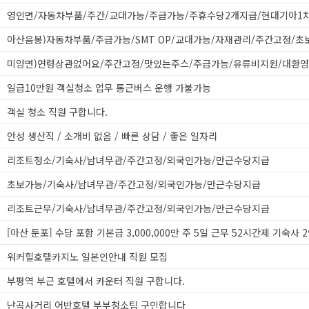
미양면)연령상관없어요/주간고정/맛있는주스/주급가능/유류비지원/대환영
일급10만원 객실청소 업무 통근버스 운행 가불가능
객실 청소 직원 구합니다.
안성 생산직 / 소개비 없음 / 빠른 상담 / 좋은 일자리
리조트청소/기숙사/남녀무관/주간고정/외국인가능/만근수당지급
초보가능/기숙사/남녀무관/주간고정/외국인가능/만근수당지급
리조트근무/기숙사/남녀무관/주간고정/외국인가능/만근수당지급
워커힐호텔카지노 일본인안내 직원 모집
부평역 부근 호텔에서 카운터 직원 구합니다.
난곡사거리 어반호텔 부부청소팀 구인합니다