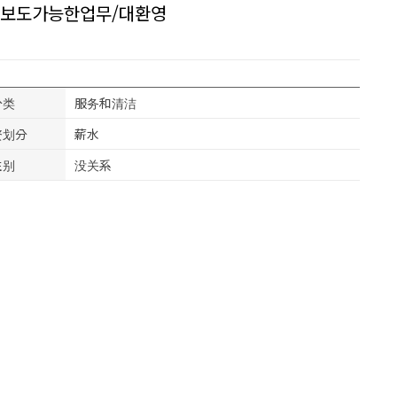
초보도가능한업무/대환영
分类
服务和清洁
资划分
薪水
性别
没关系