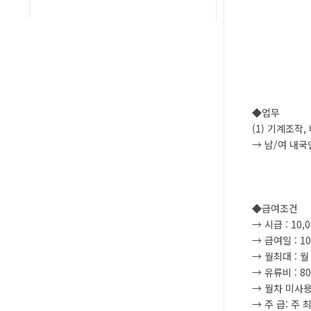
◆업무
(1) 기계조작,
→ 남/여 내국
◆급여조건
→ 시급 : 10,
→ 급여일 : 1
→ 월최대 : 월 
→ 유류비 : 8
→ 월차 미사용
→ 주 급: 주