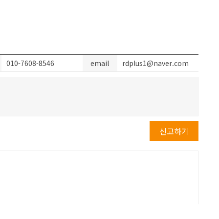
010-7608-8546
email
rdplus1@naver.com
신고하기