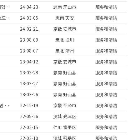
영인면/자동차부품/주간/교대가능/주급가능/주휴수당2개지급/현대기아1차협력사/대환영
24-04-23
忠南 牙山市
服务和清洁
아산음봉)자동차부품/주급가능/SMT OP/교대가능/자재관리/주간고정/초보도가능
24-03-05
忠南 天安
服务和清洁
24-02-21
京畿 安城市
服务和清洁
23-08-09
忠北 堤川
服务和清洁
23-08-07
忠北 清州
服务和清洁
23-04-12
京畿 安城市
服务和清洁
23-03-28
忠南 野山县
服务和清洁
23-03-27
忠南 野山县
服务和清洁
23-03-26
忠南 野山县
服务和清洁
[아산 둔포] 수당 포함 기본급 3,000,000만 주 5일 근무 52시간제 기숙사 2인 1실
22-12-19
京畿 平泽市
服务和清洁
22-05-26
汉城 光津区
服务和清洁
22-02-15
仁川 富平区
服务和清洁
22-02-10
汉城 冠岳区
服务和清洁