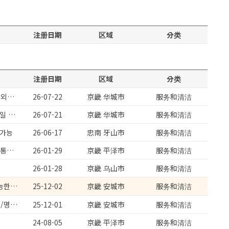
注册日期
区域
分类
注册日期
区域
分类
반도체수출회사 / 화성정남단지 / 월기본 260만원 이상 / 생산보조업무 / 내외국인가능
26-07-22
京畿 华城市
服务和清洁
향남부근 / 잔없특근 없는 평일5일근무 / 초보도 가능한 정말 단순하고 쉬운일 / 상여금
26-07-21
京畿 华城市
服务和清洁
보가능
26-06-17
忠南 牙山市
服务和清洁
진위면)필름시트지제조/주간고정/검사파트/방진복수당지급/주급가능/송탄통근버스운행
26-01-29
京畿 平泽市
服务和清洁
26-01-28
京畿 乌山市
服务和清洁
안성미양)클렌즈주스제조/주급가능/맛있는과일세척/유류비지원/초보도가능한업무/대환영
25-12-02
京畿 安城市
服务和清洁
진위면/필름시트지제조/주간고정/주급가능/설비파트/검사파트/문의대환영/명절상여지급/송탄통근운행
25-12-01
京畿 安城市
服务和清洁
24-08-05
京畿 平泽市
服务和清洁