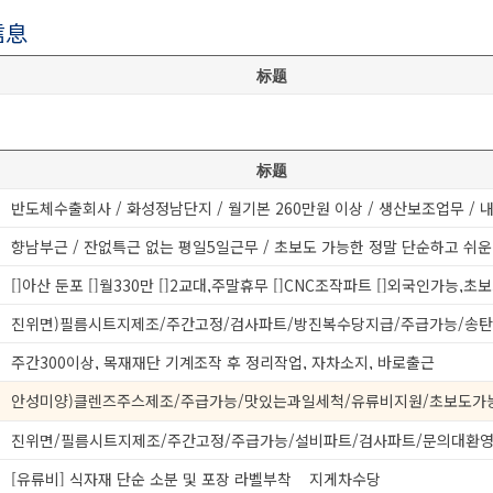
信息
标题
标题
[]아산 둔포 []월330만 []2교대,주말휴무 []CNC조작파트 []외국인가능,초
주간300이상, 목재재단 기계조작 후 정리작업, 자차소지, 바로출근
[유류비] 식자재 단순 소분 및 포장 라벨부착 _ 지게차수당