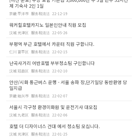
제 기숙사 2인 1실
京畿 平泽市
服务和清洁
22-12-19
워커힐호텔카지노 일본인안내 직원 모집
汉城 光津区
服务和清洁
22-05-26
부평역 부근 호텔에서 카운터 직원 구합니다.
仁川 富平区
服务和清洁
22-02-15
난곡사거리 어반호텔 부부청소팀 구인합니다
汉城 冠岳区
服务和清洁
22-02-10
안산/시화 통근버스 운행 - 서울 송파 장,단기일당 동반환영 당
일지급
京畿 始兴市
服务和清洁
22-02-07
서울시 각구청 환경미화원 및 운전기사 대모집
汉城 九老区
服务和清洁
22-02-06
호텔 더 디자이너스 건대 에서 청소팀 모십니다.
汉城 光津区
服务和清洁
22-01-25