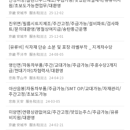
원/초보도가능한업무/대환영
京畿 安城市
服务和清洁
25-12-02
진위면/필름시트지제조/주간고정/주급가능/설비파트/검사파
트/문의대환영/명절상여지급/송탄통근운행
京畿 安城市
服务和清洁
25-12-01
[유류비] 식자재 단순 소분 및 포장 라벨부착 _ 지게차수당
京畿 平泽市
服务和清洁
24-08-05
영인면/자동차부품/주간/교대가능/주급가능/주휴수당2개지
급/현대기아1차협력사/대환영
忠南 牙山市
服务和清洁
24-04-23
아산음봉)자동차부품/주급가능/SMT OP/교대가능/자재관리/
주간고정/초보도가능
忠南 天安
服务和清洁
24-03-05
미양면)연령상관없어요/주간고정/맛있는주스/주급가능/유류
비지원/대환영
京畿 安城市
服务和清洁
24-02-21