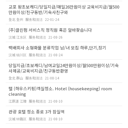
교포 왕초보캐디/당일지급/매일26만원이상 교육비지급/월500
만원이상/친구동반/기숙사친구와
全北 全州
服务和清洁
22-01-24
(주)클린펌 서비스직 정직원 혹은 알바찾습니다
汉城 江东区
服务和清洁
21-08-26
택배회사 소형화물 분류작업 남/녀 모집 하루,단기,장기
汉城 锦川区
服务和清洁
21-08-24
당일지급/초보캐디/남여교일24만원이상/월500만원이상/기숙
사제공/교육비지급/친구동반환영
全北 群山
服务和清洁
21-08-14
텔 (하우스키핑)객실청소. Hotel (housekeeping) room
cleaning
江原道 江陵
服务和清洁
21-08-10
관광 호텔 청소 종로 3가 잠실역
汉城 钟路区
服务和清洁
21-08-10