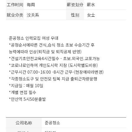
工作时间
每周
薪资划分
薪水
就业分类
没关系
性别
女士
준공청소 인력모집 여성 우대
*공정순서에따른 건식,습식 청소 초보 수습기간 후
능력에따라 인상(퇴직금 및 퇴직공제 반영)
*건설기초안전교육4시간필수 - 초보.외국인.교포가능
*코로나로인하여 개인도시락 지참 (도시락별도비용)
*근무시간 07:00~16:00 -8시간 근무-(현장에따라변경)
*각종청소도구 및 안전모 팀복 지급 출퇴근차량운행
*지급일 : 매월 10일
*개별 면접 필수
*안산역 5시50분출발
公司名称
준공청소