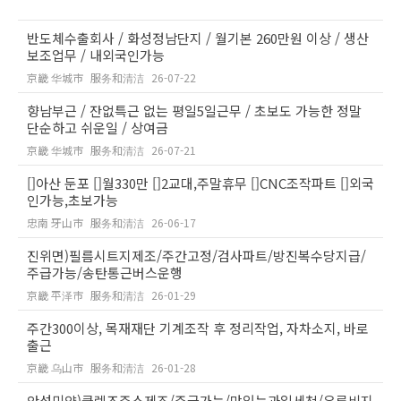
반도체수출회사 / 화성정남단지 / 월기본 260만원 이상 / 생산
보조업무 / 내외국인가능
京畿 华城市
服务和清洁
26-07-22
향남부근 / 잔없특근 없는 평일5일근무 / 초보도 가능한 정말
단순하고 쉬운일 / 상여금
京畿 华城市
服务和清洁
26-07-21
[]아산 둔포 []월330만 []2교대,주말휴무 []CNC조작파트 []외국
인가능,초보가능
忠南 牙山市
服务和清洁
26-06-17
진위면)필름시트지제조/주간고정/검사파트/방진복수당지급/
주급가능/송탄통근버스운행
京畿 平泽市
服务和清洁
26-01-29
주간300이상, 목재재단 기계조작 후 정리작업, 자차소지, 바로
출근
京畿 乌山市
服务和清洁
26-01-28
안성미양)클렌즈주스제조/주급가능/맛있는과일세척/유류비지