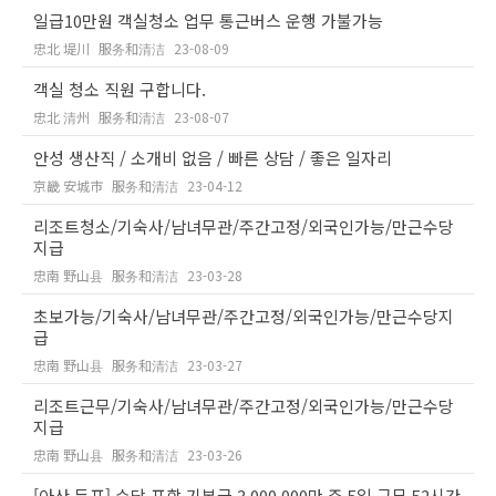
일급10만원 객실청소 업무 통근버스 운행 가불가능
忠北 堤川
服务和清洁
23-08-09
객실 청소 직원 구합니다.
忠北 清州
服务和清洁
23-08-07
안성 생산직 / 소개비 없음 / 빠른 상담 / 좋은 일자리
京畿 安城市
服务和清洁
23-04-12
리조트청소/기숙사/남녀무관/주간고정/외국인가능/만근수당
지급
忠南 野山县
服务和清洁
23-03-28
초보가능/기숙사/남녀무관/주간고정/외국인가능/만근수당지
급
忠南 野山县
服务和清洁
23-03-27
리조트근무/기숙사/남녀무관/주간고정/외국인가능/만근수당
지급
忠南 野山县
服务和清洁
23-03-26
[아산 둔포] 수당 포함 기본급 3,000,000만 주 5일 근무 52시간