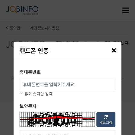
이용약관
개인정보처리방침
고객센터 (평일 10:00~16:00, 주말·공휴일 휴
무)
핸드폰 인증
상호명 : (주)이너빅스 대표자 : 옥승현
대표번호 : 02-432-1182
사업장 주소 : 서울 중랑구 면목로 74길 3층 308호
휴대폰번호
직업정보제공사업 : J1205020260005
통신판매번호 : 제2024-서울강남-06304호 사업자등록번호 : 750-81-
03488
Copyright innervix All rights reserved.
'-' 없이 숫자만 입력
보안문자
새로고침