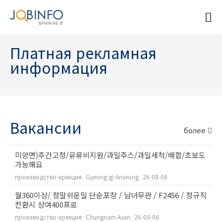
Платная рекламная
информация
Вакансии
более
미양면)주간고정/유류비지원/과일주스/과일세척/배합/초보도
가능해요
производство·эрекция
Gyeong-gi Anseong
26-08-06
월360이상/ 정말쉬운일 단순포장 / 남녀무관 / F2456 / 정규직
전환시 상여400프로
производство·эрекция
Chungnam Asan
26-08-06