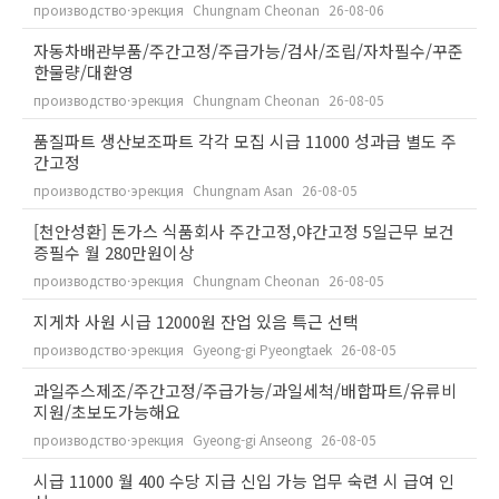
производство·эрекция
Chungnam Cheonan
26-08-06
자동차배관부품/주간고정/주급가능/검사/조립/자차필수/꾸준
한물량/대환영
производство·эрекция
Chungnam Cheonan
26-08-05
품질파트 생산보조파트 각각 모집 시급 11000 성과급 별도 주
간고정
производство·эрекция
Chungnam Asan
26-08-05
[천안성환] 돈가스 식품회사 주간고정,야간고정 5일근무 보건
증필수 월 280만원이상
производство·эрекция
Chungnam Cheonan
26-08-05
지게차 사원 시급 12000원 잔업 있음 특근 선택
производство·эрекция
Gyeong-gi Pyeongtaek
26-08-05
과일주스제조/주간고정/주급가능/과일세척/배합파트/유류비
지원/초보도가능해요
производство·эрекция
Gyeong-gi Anseong
26-08-05
시급 11000 월 400 수당 지급 신입 가능 업무 숙련 시 급여 인