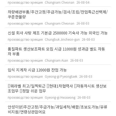
производство·эрекция
Chungnam Cheonan
26-08-04
차량배관부품/주간고정/주급가능/검사/조립/잔업특근선택제/
꾸준한물량
производство·эрекция
Chungnam Cheonan
26-08-03
신설 회사 사탕 제조 기본급 2500000 기숙사 가능 외국인 가능
производство·эрекция
Chungbuk Jincheon-gun
26-08-03
품질파트 생산보조파트 모집 시급 11000원 성과급 별도 자동
차 부품
производство·эрекция
Chungnam Asan
26-08-03
입식 지게차 시급 12000원 잔업 가능
производство·эрекция
Gyeong-gi Pyeongtaek
26-08-03
[]워라벨 최고/일찍퇴근 []현대1차협력사 []자동차시트 생산보
조업무 []정말 쉬운 업무
производство·эрекция
Gyeong-gi Hwaseong
26-08-03
안성미양)주간고정/주급가능/과일세척/배합/초보도가능/유류
비지원/연령상관없어요